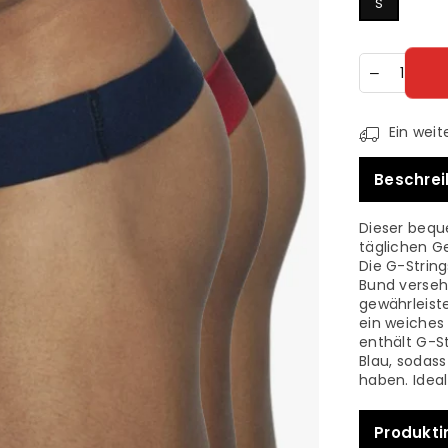
S
Menge
Ein weit
Beschre
Dieser bequ
täglichen G
Die G-Strin
Bund verseh
gewährleiste
ein weiches
enthält G-St
Blau, sodass
haben. Ideal
Produkti