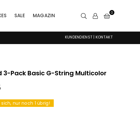
0
XES
SALE
MAGAZIN
KUNDENDIENST
|
KONTAKT
 3-Pack Basic G-String Multicolor
5
e sich, nur noch
1
übrig!