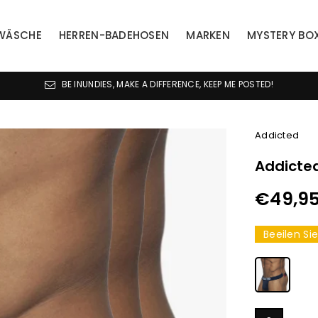
WÄSCHE
HERREN-BADEHOSEN
MARKEN
MYSTERY BO
BE INUNDIES, MAKE A DIFFERENCE, KEEP ME POSTED!
Addicted
Addicted
€49,9
Normaler
Preis
Beeilen Si