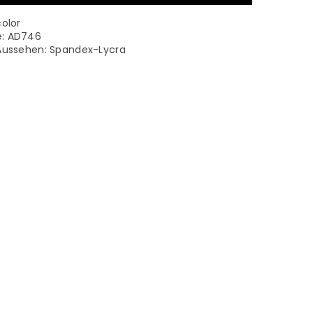
color
e: AD746
 Aussehen:
Spandex-Lycra