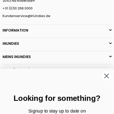
3043 Na Rotterdam
+31 (0)10 268 0000
Kundenservice@InUndies.de
INFORMATION
INUNDIES
MEINS INUNDIES
Vorteile Newsletter
Neueste Sammlungen
Exklusive Rabatt -Werbeaktionen
Hübsch Aangebote
Folgen Sie den aktuellen Trends
Looking for something?
Signup to stay up to date on