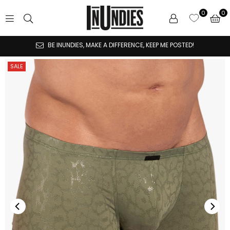
0
INUNDIES
BE INUNDIES, MAKE A DIFFERENCE, KEEP ME POSTED!
SALE