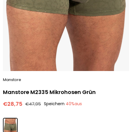
Manstore
Manstore M2335 Mikrohosen Grün
€28,75
€47,95
Speichern
40
%aus
Normaler
Preis